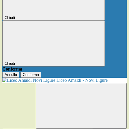
Chiudi
Chiudi
Conferma
Annulla
Conferma
Liceo Amaldi • Novi Ligure