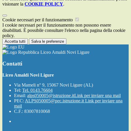
visionare la
COOKIE POLICY
.
Cookie necessari per il funzionamento
I cookie necessari per il funzionamento non possono essere
disabilitati. È possibile consultare l'elenco nella pagina della cookie
policy.
Accetta tutti
Salva le preferenze
Liceo Amaldi Novi Ligure
Contatti
Liceo Amaldi Novi Ligure
Via Mameli n° 9, 15067 Novi Ligure (AL)
Tel:
Tel. 0143.76604
Email:
alps050005@istruzione.it
Link per inviare una mail
PEC:
ALPS050005@pec.istruzione.it
Link per inviare una
mail
C.F.: 83007810068