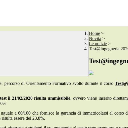
Home
>
Novità
>
Le notizie
>
Test@ingegneria 202
Test@ingegne
to del percorso di Orientamento Formativo svolto durante il corso
Test@
est il 21/02/2020 risulta ammissibile
, ovvero viene inserito direttam
0,6%
guale a 60/100 che fornisce la garanzia di immatricolarsi al corso di 
 risulta essere del 23,8%.
enti, riservato a studenti il cui punteggio al test è stato maggiore o ug