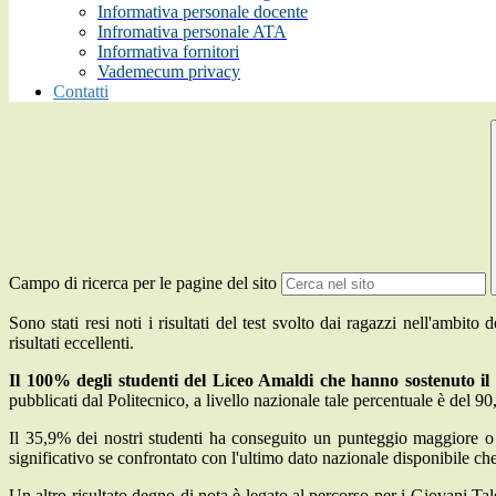
Informativa personale docente
Infromativa personale ATA
Informativa fornitori
Vademecum privacy
Contatti
Campo di ricerca per le pagine del sito
Sono stati resi noti i risultati del test svolto dai ragazzi nell'ambi
risultati eccellenti.
Il 100% degli studenti del Liceo Amaldi che hanno sostenuto il t
pubblicati dal Politecnico, a livello nazionale tale percentuale è del 9
Il 35,9% dei nostri studenti ha conseguito un punteggio maggiore o u
significativo se confrontato con l'ultimo dato nazionale disponibile che
Un altro risultato degno di nota è legato al percorso per i Giovani Tal