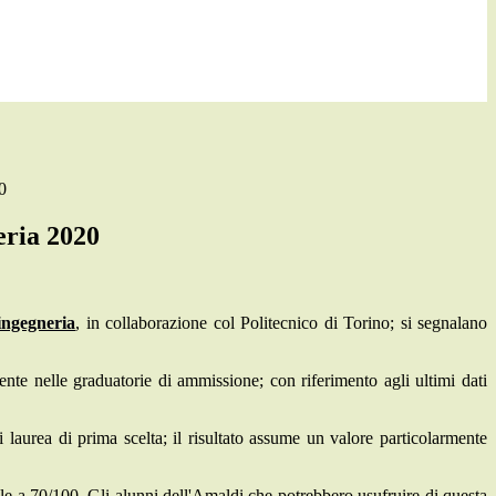
0
ria 2020
ingegneria
, in collaborazione col Politecnico di Torino; si segnalano
ente nelle graduatorie di ammissione; con riferimento agli ultimi dati
laurea di prima scelta; il risultato assume un valore particolarmente
uale a 70/100. Gli alunni dell'Amaldi che potrebbero usufruire di questa