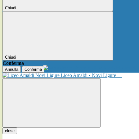
Chiudi
Chiudi
Conferma
Annulla
Conferma
Liceo Amaldi • Novi Ligure
close