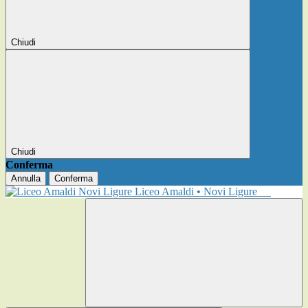
Chiudi
Chiudi
Conferma
Annulla
Conferma
Liceo Amaldi • Novi Ligure