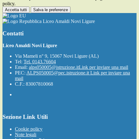
policy.
Accetta tutti
Salva le preferenze
Liceo Amaldi Novi Ligure
Contatti
Liceo Amaldi Novi Ligure
Via Mameli n° 9, 15067 Novi Ligure (AL)
Tel:
Tel. 0143.76604
Email:
alps050005@istruzione.it
Link per inviare una mail
PEC:
ALPS050005@pec.istruzione.it
Link per inviare una
mail
C.F.: 83007810068
Sezione Link Utili
Cookie policy
Note legali