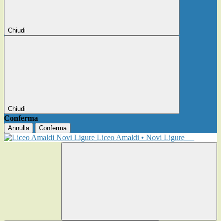
Chiudi
Chiudi
Conferma
Annulla
Conferma
Liceo Amaldi • Novi Ligure