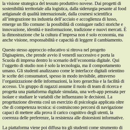
la visione strategica del tessuto produttivo novese. Dai progetti di
sostenibilità territoriale alla logistica, dalla siderurgia pesante al food
artigianale di qualità internazionale, dalla cosmesi scientifica
all’integrazione tra industria dell’acciaio e accoglienza di lusso,
emerge un filo comune: la possibilità di coniugare radici storiche e
innovazione, identità e trasformazione, tradizione e nuovi mercati. È
la dimostrazione che la cultura d’impresa non è solo economia, ma
anche visione, responsabilità e capacità di leggere il cambiamento.
Questo stesso approccio educativo si ritrova nel progetto
Digisapiens, che prende avvio il venerdì successivo e porta la
Scuola di impresa dentro lo scenario dell’economia digitale. Qui
l’oggetto di studio non è solo la tecnologia, ma il comportamento
umano. Gli studenti analizzano come le interfacce digitali orientino
le scelte dei consumatori, spesso in modo invisibile, attraverso
l’organizzazione delle informazioni, la loro gerarchia e la facilità di
accesso. Un gruppo di ragazzi assume il ruolo di team di ricerca e
progetta una piattaforma digitale simulata, una web-app pensata per
isolare e studiare le variabili che influenzano le decisioni. La
progettazione diventa così un esercizio di psicologia applicata oltre
che di competenza tecnica: si costruiscono percorsi di navigazione
capaci di mettere alla prova il carico cognitivo degli utenti, la
coerenza delle preferenze, la resistenza alle distorsioni informative.
La piattaforma viene poi diffusa tra gli studenti come strumento di