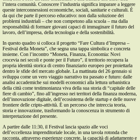
l’intera comunità. Conoscere l’industria significa imparare a leggere
queste interconnessioni economiche, sociali, sanitarie e culturali. È
da qui che parte il percorso educativo: non dalla soluzione dei
problemi industriali – che non competono alla scuola – ma dalla
responsabilità di formare giovani capaci di immaginare il futuro del
lavoro, dell’impresa, della tecnologia e della sostenibilità.
In questo quadro si colloca il progetto “Fare Cultura d’Impresa –
Festival della Moneta”, che segna una tappa simbolica e concreta
insieme. Con l’incontro “Moneta, Finanza, Economia: Novi
crocevia nei secoli e ponte per il Futuro”, il territorio recupera la
propria identità storica di centro finanziario europeo per proiettarla
dentro le sfide del mercato globale. La mattinata del 26 gennaio si
sviluppa come un vero viaggio narrativo tra passato e futuro: dalle
analisi accademiche sui modelli economici alla lettura urbanistica
della città come testimonianza viva della sua storia di “capitale delle
fiere di cambio”, fino all’ingresso nei territori della finanza moderna,
dell’innovazione digitale, dell’ecosistema delle startup e delle nuove
frontiere delle cripto-attività. È un percorso che intreccia teoria,
storia e innovazione, trasformando la conoscenza in strumento di
interpretazione del presente.
A partire dalle 11:30, il Festival lascia spazio alle voci
dell’eccellenza imprenditoriale locale, in una tavola rotonda che
racconta, attraverso esperienze concrete, la capacità di adattamento e