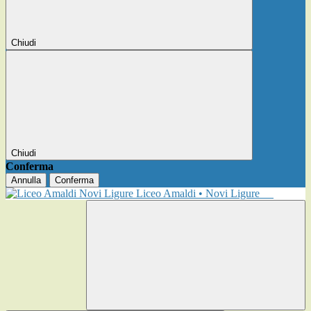
Chiudi
Chiudi
Conferma
Annulla
Conferma
Liceo Amaldi • Novi Ligure