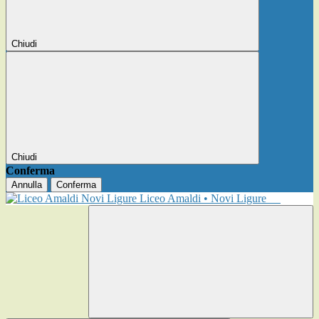
Chiudi
Chiudi
Conferma
Annulla
Conferma
Liceo Amaldi • Novi Ligure