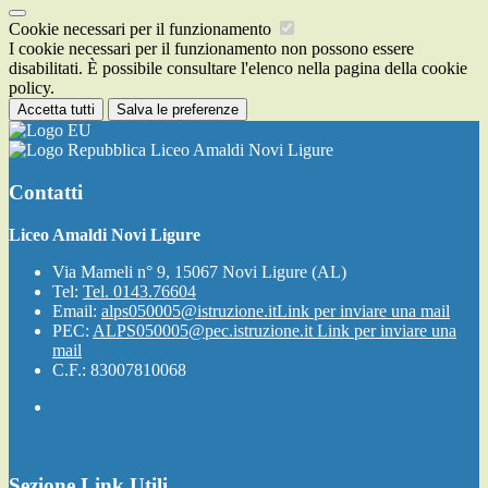
Cookie necessari per il funzionamento
I cookie necessari per il funzionamento non possono essere
disabilitati. È possibile consultare l'elenco nella pagina della cookie
policy.
Accetta tutti
Salva le preferenze
Liceo Amaldi Novi Ligure
Contatti
Liceo Amaldi Novi Ligure
Via Mameli n° 9, 15067 Novi Ligure (AL)
Tel:
Tel. 0143.76604
Email:
alps050005@istruzione.it
Link per inviare una mail
PEC:
ALPS050005@pec.istruzione.it
Link per inviare una
mail
C.F.: 83007810068
Sezione Link Utili