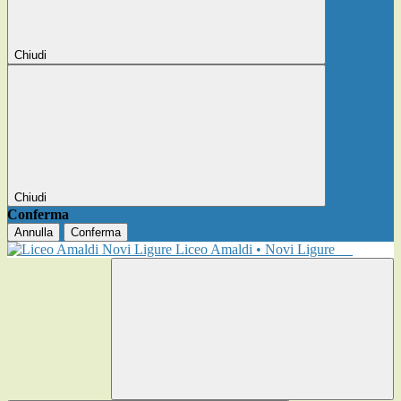
Chiudi
Chiudi
Conferma
Annulla
Conferma
Liceo Amaldi • Novi Ligure