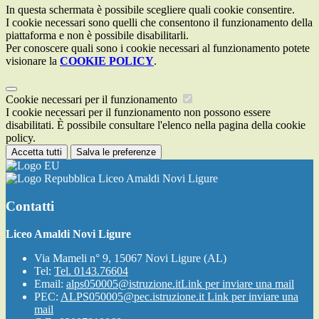
In questa schermata è possibile scegliere quali cookie consentire.
I cookie necessari sono quelli che consentono il funzionamento della
piattaforma e non è possibile disabilitarli.
Per conoscere quali sono i cookie necessari al funzionamento potete
visionare la
COOKIE POLICY
.
Cookie necessari per il funzionamento
I cookie necessari per il funzionamento non possono essere
disabilitati. È possibile consultare l'elenco nella pagina della cookie
policy.
Accetta tutti
Salva le preferenze
Liceo Amaldi Novi Ligure
Contatti
Liceo Amaldi Novi Ligure
Via Mameli n° 9, 15067 Novi Ligure (AL)
Tel:
Tel. 0143.76604
Email:
alps050005@istruzione.it
Link per inviare una mail
PEC:
ALPS050005@pec.istruzione.it
Link per inviare una
mail