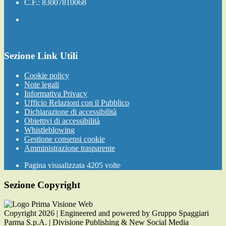
C.F.: 83007810068
Sezione Link Utili
Cookie policy
Note legali
Informativa Privacy
Ufficio Relazioni con il Pubblico
Dichiarazione di accessibilità
Obiettivi di accessibilità
Whistleblowing
Gestione consensi cookie
Amministrazione trasparente
Pagina visualizzata
4205
volte
Sezione Copyright
Copyright 2026 | Engineered and powered by Gruppo Spaggiari
Parma S.p.A. | Divisione Publishing & New Social Media