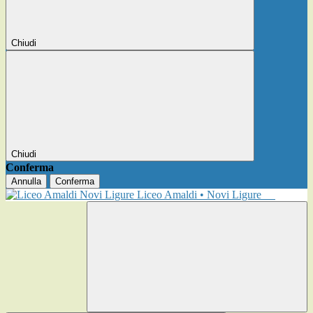
Chiudi
Chiudi
Conferma
Annulla
Conferma
Liceo Amaldi • Novi Ligure