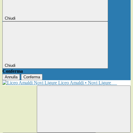
Chiudi
Chiudi
Conferma
Annulla
Conferma
Liceo Amaldi • Novi Ligure