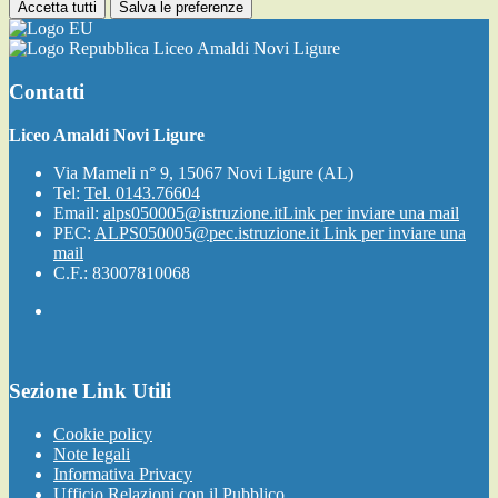
Accetta tutti
Salva le preferenze
Liceo Amaldi Novi Ligure
Contatti
Liceo Amaldi Novi Ligure
Via Mameli n° 9, 15067 Novi Ligure (AL)
Tel:
Tel. 0143.76604
Email:
alps050005@istruzione.it
Link per inviare una mail
PEC:
ALPS050005@pec.istruzione.it
Link per inviare una
mail
C.F.: 83007810068
Sezione Link Utili
Cookie policy
Note legali
Informativa Privacy
Ufficio Relazioni con il Pubblico