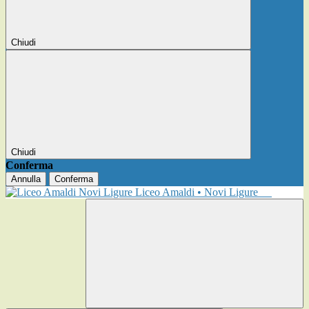
Chiudi
Chiudi
Conferma
Annulla
Conferma
Liceo Amaldi • Novi Ligure