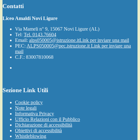
Contatti
Liceo Amaldi Novi Ligure
Via Mameli n° 9, 15067 Novi Ligure (AL)
Tel:
Tel. 0143.76604
Email:
alps050005@istruzione.it
Link per inviare una mail
PEC:
ALPS050005@pec.istruzione.it
Link per inviare una
mail
C.F.: 83007810068
Sezione Link Utili
Cookie policy
Note legali
Informativa Privacy
Ufficio Relazioni con il Pubblico
Dichiarazione di accessibilità
Obiettivi di accessibilità
Whistleblowing