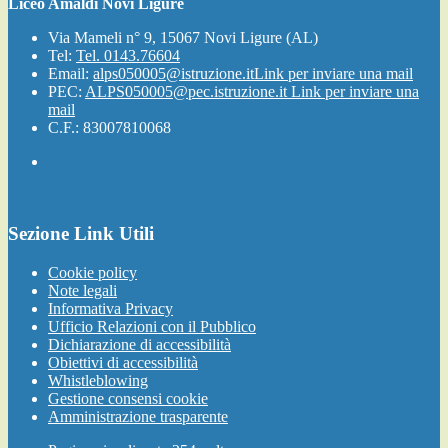
Liceo Amaldi Novi Ligure
Via Mameli n° 9, 15067 Novi Ligure (AL)
Tel:
Tel. 0143.76604
Email:
alps050005@istruzione.it
Link per inviare una mail
PEC:
ALPS050005@pec.istruzione.it
Link per inviare una
mail
C.F.: 83007810068
Sezione Link Utili
Cookie policy
Note legali
Informativa Privacy
Ufficio Relazioni con il Pubblico
Dichiarazione di accessibilità
Obiettivi di accessibilità
Whistleblowing
Gestione consensi cookie
Amministrazione trasparente