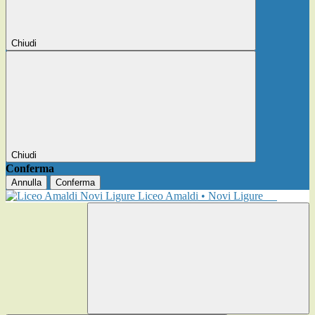
Chiudi
Chiudi
Conferma
Annulla
Conferma
Liceo Amaldi • Novi Ligure