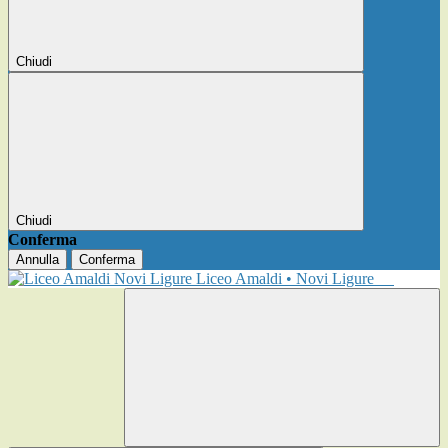
Chiudi
Chiudi
Conferma
Annulla
Conferma
Liceo Amaldi • Novi Ligure