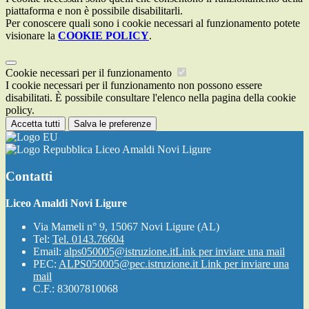
piattaforma e non è possibile disabilitarli.
Per conoscere quali sono i cookie necessari al funzionamento potete
visionare la
COOKIE POLICY
.
Cookie necessari per il funzionamento
I cookie necessari per il funzionamento non possono essere
disabilitati. È possibile consultare l'elenco nella pagina della cookie
policy.
Accetta tutti
Salva le preferenze
Liceo Amaldi Novi Ligure
Contatti
Liceo Amaldi Novi Ligure
Via Mameli n° 9, 15067 Novi Ligure (AL)
Tel:
Tel. 0143.76604
Email:
alps050005@istruzione.it
Link per inviare una mail
PEC:
ALPS050005@pec.istruzione.it
Link per inviare una
mail
C.F.: 83007810068