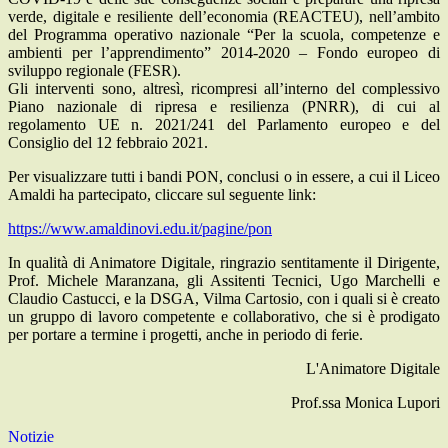
verde, digitale e resiliente dell’economia (REACTEU), nell’ambito
del Programma operativo nazionale “Per la scuola, competenze e
ambienti per l’apprendimento” 2014-2020 – Fondo europeo di
sviluppo regionale (FESR).
Gli interventi sono, altresì, ricompresi all’interno del complessivo
Piano nazionale di ripresa e resilienza (PNRR), di cui al
regolamento UE n. 2021/241 del Parlamento europeo e del
Consiglio del 12 febbraio 2021.
Per visualizzare tutti i bandi PON, conclusi o in essere, a cui il Liceo
Amaldi ha partecipato, cliccare sul seguente link:
https://www.amaldinovi.edu.it/pagine/pon
In qualità di Animatore Digitale, ringrazio sentitamente il Dirigente,
Prof. Michele Maranzana, gli Assitenti Tecnici, Ugo Marchelli e
Claudio Castucci, e la DSGA, Vilma Cartosio, con i quali si è creato
un gruppo di lavoro competente e collaborativo, che si è prodigato
per portare a termine i progetti, anche in periodo di ferie.
L'Animatore Digitale
Prof.ssa Monica Lupori
Notizie