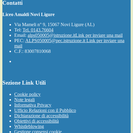
Contatti
Liceo Amaldi Novi Ligure
Via Mameli n° 9, 15067 Novi Ligure (AL)
Tel:
Tel. 0143.76604
Email:
alps050005@istruzione.it
Link per inviare una mail
PEC:
ALPS050005@pec.istruzione.it
Link per inviare una
mail
C.F.: 83007810068
Sezione Link Utili
Cookie policy
Note legali
Informativa Privacy
Ufficio Relazioni con il Pubblico
Dichiarazione di accessibilità
Obiettivi di accessibilità
Whistleblowing
Gestione consensi cookie