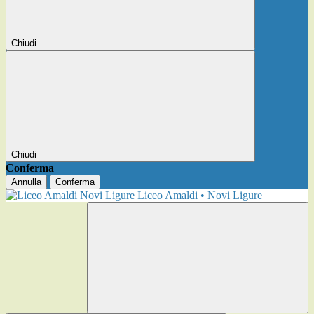
Chiudi
Chiudi
Conferma
Annulla
Conferma
Liceo Amaldi • Novi Ligure