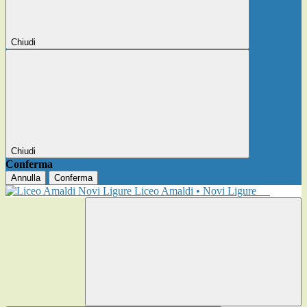
Chiudi
Chiudi
Conferma
Annulla
Conferma
Liceo Amaldi • Novi Ligure