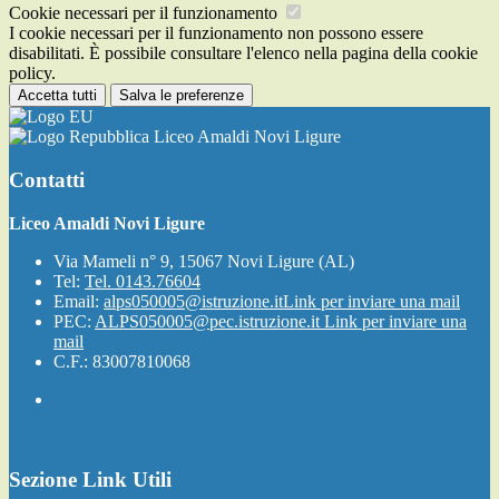
Cookie necessari per il funzionamento
I cookie necessari per il funzionamento non possono essere
disabilitati. È possibile consultare l'elenco nella pagina della cookie
policy.
Accetta tutti
Salva le preferenze
Liceo Amaldi Novi Ligure
Contatti
Liceo Amaldi Novi Ligure
Via Mameli n° 9, 15067 Novi Ligure (AL)
Tel:
Tel. 0143.76604
Email:
alps050005@istruzione.it
Link per inviare una mail
PEC:
ALPS050005@pec.istruzione.it
Link per inviare una
mail
C.F.: 83007810068
Sezione Link Utili