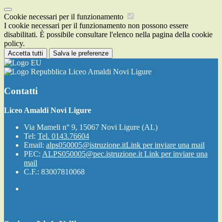
Cookie necessari per il funzionamento
I cookie necessari per il funzionamento non possono essere
disabilitati. È possibile consultare l'elenco nella pagina della cookie
policy.
Accetta tutti
Salva le preferenze
Liceo Amaldi Novi Ligure
Contatti
Liceo Amaldi Novi Ligure
Via Mameli n° 9, 15067 Novi Ligure (AL)
Tel:
Tel. 0143.76604
Email:
alps050005@istruzione.it
Link per inviare una mail
PEC:
ALPS050005@pec.istruzione.it
Link per inviare una
mail
C.F.: 83007810068