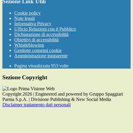
Sezione Link Utili
Cookie policy
Note legali
Informativa Privacy
Ufficio Relazioni con il Pubblico
Dichiarazione di accessibilità
Obiettivi di accessibilità
Whistleblowing
Gestione consensi cookie
Amministrazione trasparente
Pagina visualizzata
953
volte
Sezione Copyright
Copyright 2026 | Engineered and powered by Gruppo Spaggiari
Parma S.p.A. | Divisione Publishing & New Social Media
Disclaimer trattamento dati personali