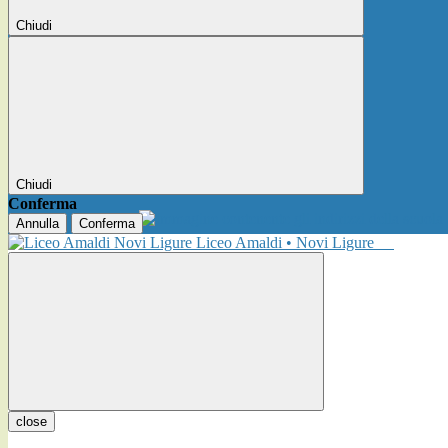
Chiudi
Chiudi
Conferma
Annulla
Conferma
Liceo Amaldi • Novi Ligure
close