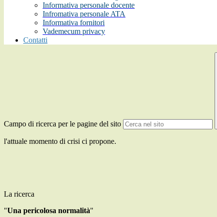
Informativa personale docente
Infromativa personale ATA
Informativa fornitori
Vademecum privacy
Contatti
Campo di ricerca per le pagine del sito
l'attuale momento di crisi ci propone.
La ricerca
"
Una pericolosa normalità
"