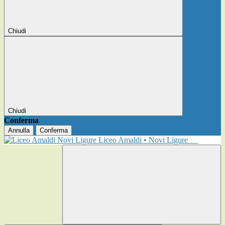
Chiudi
Chiudi
Conferma
Annulla
Conferma
Liceo Amaldi • Novi Ligure