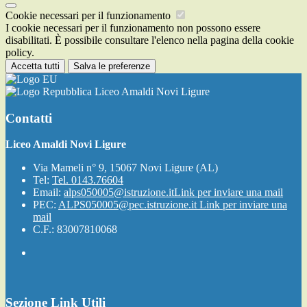
Cookie necessari per il funzionamento
I cookie necessari per il funzionamento non possono essere
disabilitati. È possibile consultare l'elenco nella pagina della cookie
policy.
Accetta tutti
Salva le preferenze
Liceo Amaldi Novi Ligure
Contatti
Liceo Amaldi Novi Ligure
Via Mameli n° 9, 15067 Novi Ligure (AL)
Tel:
Tel. 0143.76604
Email:
alps050005@istruzione.it
Link per inviare una mail
PEC:
ALPS050005@pec.istruzione.it
Link per inviare una
mail
C.F.: 83007810068
Sezione Link Utili