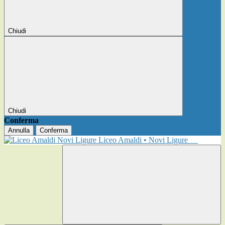
Chiudi
Chiudi
Conferma
Annulla
Conferma
Liceo Amaldi • Novi Ligure