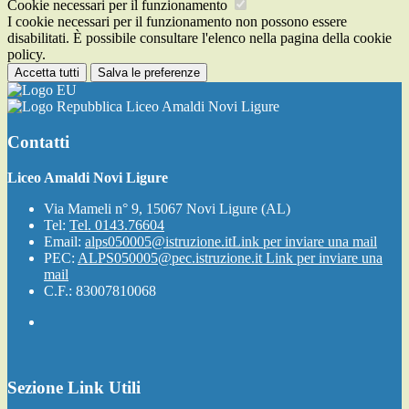
Cookie necessari per il funzionamento
I cookie necessari per il funzionamento non possono essere
disabilitati. È possibile consultare l'elenco nella pagina della cookie
policy.
Accetta tutti
Salva le preferenze
Liceo Amaldi Novi Ligure
Contatti
Liceo Amaldi Novi Ligure
Via Mameli n° 9, 15067 Novi Ligure (AL)
Tel:
Tel. 0143.76604
Email:
alps050005@istruzione.it
Link per inviare una mail
PEC:
ALPS050005@pec.istruzione.it
Link per inviare una
mail
C.F.: 83007810068
Sezione Link Utili