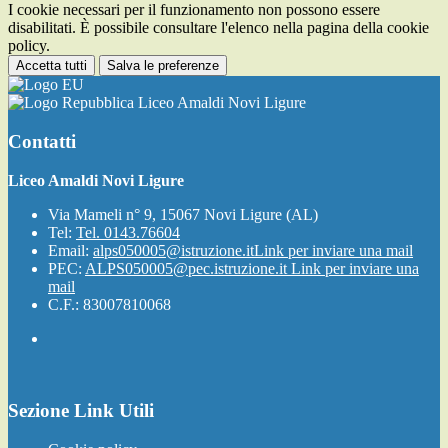
I cookie necessari per il funzionamento non possono essere
disabilitati. È possibile consultare l'elenco nella pagina della cookie
policy.
Accetta tutti
Salva le preferenze
Liceo Amaldi Novi Ligure
Contatti
Liceo Amaldi Novi Ligure
Via Mameli n° 9, 15067 Novi Ligure (AL)
Tel:
Tel. 0143.76604
Email:
alps050005@istruzione.it
Link per inviare una mail
PEC:
ALPS050005@pec.istruzione.it
Link per inviare una
mail
C.F.: 83007810068
Sezione Link Utili