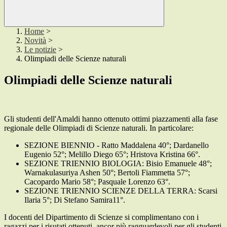
Home
>
Novità
>
Le notizie
>
Olimpiadi delle Scienze naturali
Olimpiadi delle Scienze naturali
Gli studenti dell'Amaldi hanno ottenuto ottimi piazzamenti alla fase
regionale delle Olimpiadi di Scienze naturali. In particolare:
SEZIONE BIENNIO - Ratto Maddalena 40°; Dardanello
Eugenio 52°; Melillo Diego 65°; Hristova Kristina 66°.
SEZIONE TRIENNIO BIOLOGIA: Bisio Emanuele 48°;
Warnakulasuriya Ashen 50°; Bertoli Fiammetta 57°;
Cacopardo Mario 58°; Pasquale Lorenzo 63°.
SEZIONE TRIENNIO SCIENZE DELLA TERRA: Scarsi
Ilaria 5°; Di Stefano Samira11°.
I docenti del Dipartimento di Scienze si complimentano con i
ragazzi per i risutati ottenuti, ancor più ragguardevoli per gli studenti