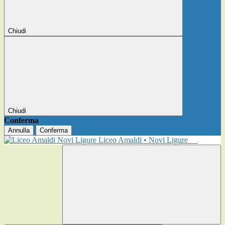
Chiudi
Chiudi
Conferma
Annulla
Conferma
Liceo Amaldi • Novi Ligure