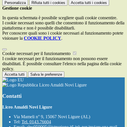
Personalizza
Rifiuta tutti
i cookies
Accetta tutti
i cookies
Gestione cookie
In questa schermata è possibile scegliere quali cookie consentire.
I cookie necessari sono quelli che consentono il funzionamento della
piattaforma e non è possibile disabilitarli.
Per conoscere quali sono i cookie necessari al funzionamento potete
visionare la
COOKIE POLICY
.
Cookie necessari per il funzionamento
I cookie necessari per il funzionamento non possono essere
disabilitati. È possibile consultare l'elenco nella pagina della cookie
policy.
Accetta tutti
Salva le preferenze
Liceo Amaldi Novi Ligure
Contatti
Liceo Amaldi Novi Ligure
Via Mameli n° 9, 15067 Novi Ligure (AL)
Tel:
Tel. 0143.76604
Email:
alps050005@istruzione.it
Link per inviare una mail