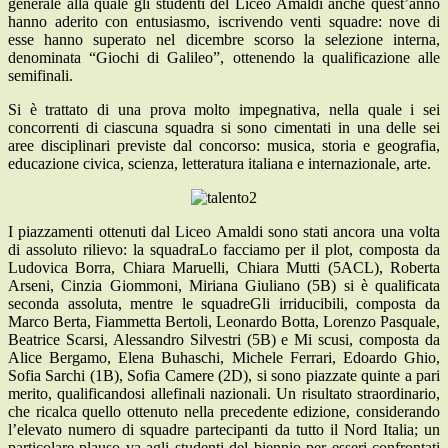
generale alla quale gli studenti del Liceo Amaldi anche quest’anno
hanno aderito con entusiasmo, iscrivendo venti squadre: nove di
esse hanno superato nel dicembre scorso la selezione interna,
denominata “Giochi di Galileo”, ottenendo la qualificazione alle
semifinali.
Si è trattato di una prova molto impegnativa, nella quale i sei
concorrenti di ciascuna squadra si sono cimentati in una delle sei
aree disciplinari previste dal concorso: musica, storia e geografia,
educazione civica, scienza, letteratura italiana e internazionale, arte.
I piazzamenti ottenuti dal Liceo Amaldi sono stati ancora una volta
di assoluto rilievo: la squadraLo facciamo per il plot, composta da
Ludovica Borra, Chiara Maruelli, Chiara Mutti (5ACL), Roberta
Arseni, Cinzia Giommoni, Miriana Giuliano (5B) si è qualificata
seconda assoluta, mentre le squadreGli irriducibili, composta da
Marco Berta, Fiammetta Bertoli, Leonardo Botta, Lorenzo Pasquale,
Beatrice Scarsi, Alessandro Silvestri (5B) e Mi scusi, composta da
Alice Bergamo, Elena Buhaschi, Michele Ferrari, Edoardo Ghio,
Sofia Sarchi (1B), Sofia Camere (2D), si sono piazzate quinte a pari
merito, qualificandosi allefinali nazionali. Un risultato straordinario,
che ricalca quello ottenuto nella precedente edizione, considerando
l’elevato numero di squadre partecipanti da tutto il Nord Italia; un
particolare plauso va agli studenti del biennio per esseri confrontati