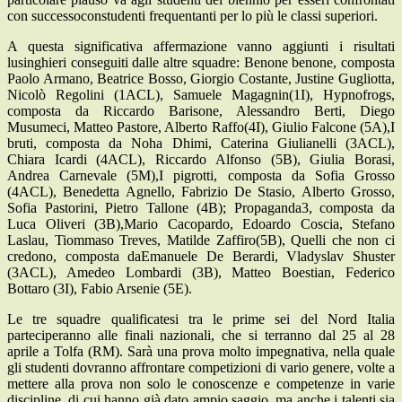
con successoconstudenti frequentanti per lo più le classi superiori.
A questa significativa affermazione vanno aggiunti i risultati
lusinghieri conseguiti dalle altre squadre: Benone benone, composta
Paolo Armano, Beatrice Bosso, Giorgio Costante, Justine Gugliotta,
Nicolò Regolini (1ACL), Samuele Magagnin(1I), Hypnofrogs,
composta da Riccardo Barisone, Alessandro Berti, Diego
Musumeci, Matteo Pastore, Alberto Raffo(4I), Giulio Falcone (5A),I
bruti, composta da Noha Dhimi, Caterina Giulianelli (3ACL),
Chiara Icardi (4ACL), Riccardo Alfonso (5B), Giulia Borasi,
Andrea Carnevale (5M),I pigrotti, composta da Sofia Grosso
(4ACL), Benedetta Agnello, Fabrizio De Stasio, Alberto Grosso,
Sofia Pastorini, Pietro Tallone (4B); Propaganda3, composta da
Luca Oliveri (3B),Mario Cacopardo, Edoardo Coscia, Stefano
Laslau, Tiommaso Treves, Matilde Zaffiro(5B), Quelli che non ci
credono, composta daEmanuele De Berardi, Vladyslav Shuster
(3ACL), Amedeo Lombardi (3B), Matteo Boestian, Federico
Bottaro (3I), Fabio Arsenie (5E).
Le tre squadre qualificatesi tra le prime sei del Nord Italia
parteciperanno alle finali nazionali, che si terranno dal 25 al 28
aprile a Tolfa (RM). Sarà una prova molto impegnativa, nella quale
gli studenti dovranno affrontare competizioni di vario genere, volte a
mettere alla prova non solo le conoscenze e competenze in varie
discipline, di cui hanno già dato ampio saggio, ma anche i talenti sia