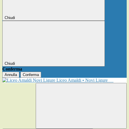
Chiudi
Chiudi
Conferma
Annulla
Conferma
Liceo Amaldi • Novi Ligure