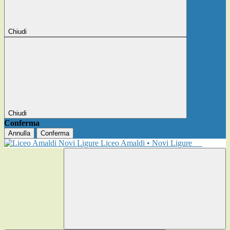
Chiudi
Chiudi
Conferma
Annulla
Conferma
Liceo Amaldi • Novi Ligure