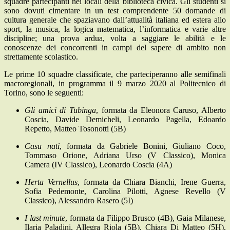
squadre partecipanti nei locali della biblioteca civica. Gli studenti si
sono dovuti cimentare in un test comprendente 50 domande di
cultura generale che spaziavano dall’attualità italiana ed estera allo
sport, la musica, la logica matematica, l’informatica e varie altre
discipline; una prova ardua, volta a saggiare le abilità e le
conoscenze dei concorrenti in campi del sapere di ambito non
strettamente scolastico.
Le prime 10 squadre classificate, che parteciperanno alle semifinali
macroregionali, in programma il 9 marzo 2020 al Politecnico di
Torino, sono le seguenti:
Gli amici di Tubinga
, formata da Eleonora Caruso, Alberto
Coscia, Davide Demicheli, Leonardo Pagella, Edoardo
Repetto, Matteo Tosonotti (5B)
Casu nati
, formata da Gabriele Bonini, Giuliano Coco,
Tommaso Orione, Adriana Urso (V Classico), Monica
Camera (IV Classico), Leonardo Coscia (4A)
Herta Vernellus
, formata da Chiara Bianchi, Irene Guerra,
Sofia Pedemonte, Carolina Pilotti, Agnese Revello (V
Classico), Alessandro Rasero (5I)
I last minute
, formata da Filippo Brusco (4B), Gaia Milanese,
Ilaria Paladini, Allegra Riola (5B), Chiara Di Matteo (5H),