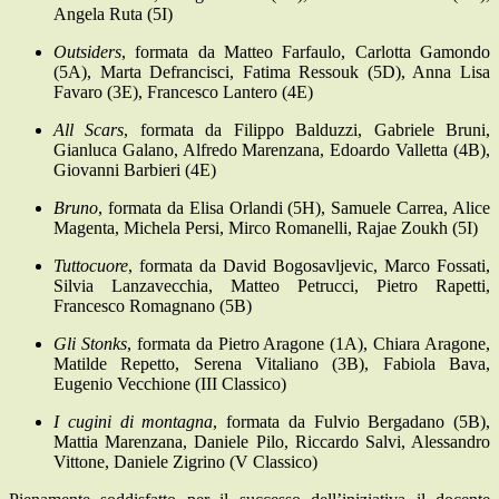
Angela Ruta (5I)
Outsiders
, formata da Matteo Farfaulo, Carlotta Gamondo
(5A), Marta Defrancisci, Fatima Ressouk (5D), Anna Lisa
Favaro (3E), Francesco Lantero (4E)
All Scars
, formata da Filippo Balduzzi, Gabriele Bruni,
Gianluca Galano, Alfredo Marenzana, Edoardo Valletta (4B),
Giovanni Barbieri (4E)
Bruno
, formata da Elisa Orlandi (5H), Samuele Carrea, Alice
Magenta, Michela Persi, Mirco Romanelli, Rajae Zoukh (5I)
Tuttocuore
, formata da David Bogosavljevic, Marco Fossati,
Silvia Lanzavecchia, Matteo Petrucci, Pietro Rapetti,
Francesco Romagnano (5B)
Gli Stonks
, formata da Pietro Aragone (1A), Chiara Aragone,
Matilde Repetto, Serena Vitaliano (3B), Fabiola Bava,
Eugenio Vecchione (III Classico)
I cugini di montagna
, formata da Fulvio Bergadano (5B),
Mattia Marenzana, Daniele Pilo, Riccardo Salvi, Alessandro
Vittone, Daniele Zigrino (V Classico)