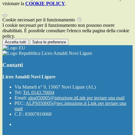
visionare la
COOKIE POLICY
.
Cookie necessari per il funzionamento
I cookie necessari per il funzionamento non possono essere
disabilitati. È possibile consultare l'elenco nella pagina della cookie
policy.
Accetta tutti
Salva le preferenze
Liceo Amaldi Novi Ligure
Contatti
Liceo Amaldi Novi Ligure
Via Mameli n° 9, 15067 Novi Ligure (AL)
Tel:
Tel. 0143.76604
Email:
alps050005@istruzione.it
Link per inviare una mail
PEC:
ALPS050005@pec.istruzione.it
Link per inviare una
mail
C.F.: 83007810068