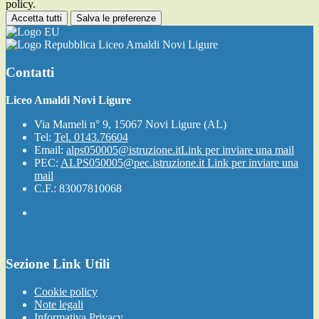
policy.
Accetta tutti
Salva le preferenze
Liceo Amaldi Novi Ligure
Contatti
Liceo Amaldi Novi Ligure
Via Mameli n° 9, 15067 Novi Ligure (AL)
Tel:
Tel. 0143.76604
Email:
alps050005@istruzione.it
Link per inviare una mail
PEC:
ALPS050005@pec.istruzione.it
Link per inviare una
mail
C.F.: 83007810068
Sezione Link Utili
Cookie policy
Note legali
Informativa Privacy