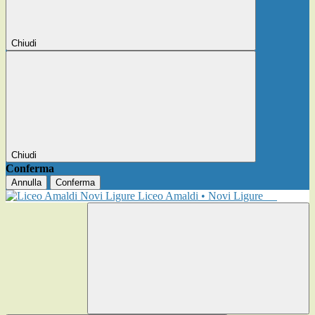
Chiudi
Chiudi
Conferma
Annulla
Conferma
Liceo Amaldi • Novi Ligure