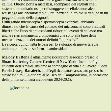
cellule. Questo porta a metastasi, scomparsa dei segnali che il
sistema immunitario usa per distruggere le cellule anomale e
resistenza alla chemioterapia. Per i pazienti, tutto ciò si traduce in un
peggioramento della prognosi.
Utilizzando microscopia e spettroscopia avanzate, abbiamo
dimostrato che la causa del collasso dei micronuclei sono i radicali
liberi e che l’uso di antiossidanti riduce tali eventi di collasso ma
anche i riarrangiamenti cromosomici che sono alla base della
metastatizzazione dei tumori definiti “aggressivi”.
La ricerca quindi getta le basi per lo sviluppo di nuove terapie
antitumorali basate su farmaci antiossidanti."
Melody Di Bona
è attualmente ricercatore associato presso lo
Sloan-Kettering Cancer Centre di New York
. Incontrerà gli
studenti dell'Amaldi, insieme al compagno di vita e di lavoro, il dott.
Pablo Guasp Baratech
, anch'egli ricercatore associato presso lo
stesso istituto, il 4 ottobre al Museo dei Campionissimi, in occasione
della prima settimana arcobaleno 2024/2025.