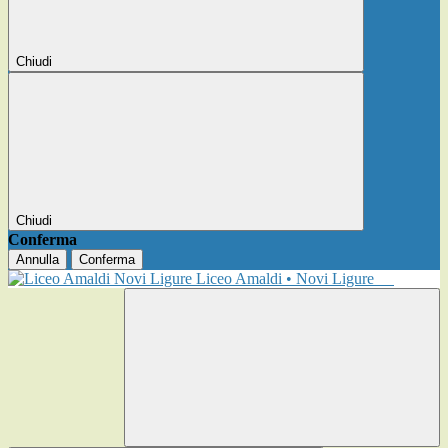
Chiudi
Chiudi
Conferma
Annulla
Conferma
Liceo Amaldi • Novi Ligure