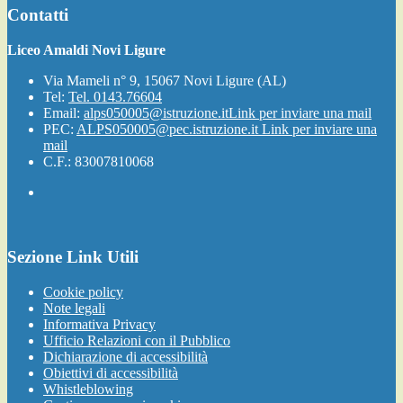
Contatti
Liceo Amaldi Novi Ligure
Via Mameli n° 9, 15067 Novi Ligure (AL)
Tel:
Tel. 0143.76604
Email:
alps050005@istruzione.it
Link per inviare una mail
PEC:
ALPS050005@pec.istruzione.it
Link per inviare una
mail
C.F.: 83007810068
Sezione Link Utili
Cookie policy
Note legali
Informativa Privacy
Ufficio Relazioni con il Pubblico
Dichiarazione di accessibilità
Obiettivi di accessibilità
Whistleblowing