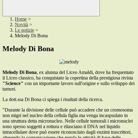
Home
>
Novità
>
Le notizie
>
Melody Di Bona
Melody Di Bona
Melody Di Bona
, ex alunna del Liceo Amaldi, dove ha frequentato
il Liceo classico, ha conquistato la copertina della prestigiosa rivista
"Science"
con un importante lavoro sull'origine e sullo sviluppo dei
tumori.
La dott.ssa Di Bona ci spiega i risultati della ricerca.
"Durante la divisione delle cellule può accadere che un cromosoma
non migri nel nucleo della cellula figlia ma venga incaspsulato in
una struttura detta micronucleo. Nelle cellule tumorali i micronuclei
sono spesso soggetti a rottura e rilasciano il DNA
nel liquido
intracellulare dove può essere riconosciuto dagli enzimi trascrittori,
alterando la comunicazione che regola le attività di base delle