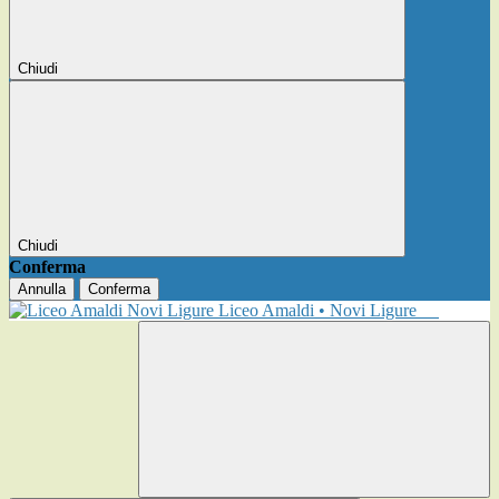
Chiudi
Chiudi
Conferma
Annulla
Conferma
Liceo Amaldi • Novi Ligure