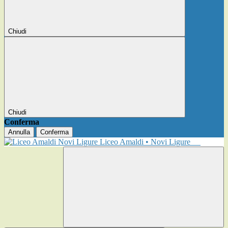
Chiudi
Chiudi
Conferma
Annulla
Conferma
Liceo Amaldi • Novi Ligure