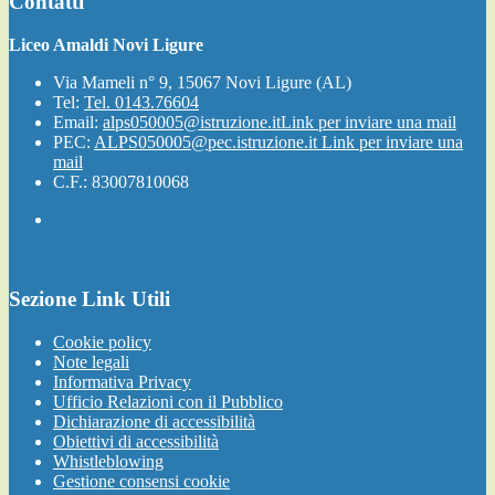
Contatti
Liceo Amaldi Novi Ligure
Via Mameli n° 9, 15067 Novi Ligure (AL)
Tel:
Tel. 0143.76604
Email:
alps050005@istruzione.it
Link per inviare una mail
PEC:
ALPS050005@pec.istruzione.it
Link per inviare una
mail
C.F.: 83007810068
Sezione Link Utili
Cookie policy
Note legali
Informativa Privacy
Ufficio Relazioni con il Pubblico
Dichiarazione di accessibilità
Obiettivi di accessibilità
Whistleblowing
Gestione consensi cookie