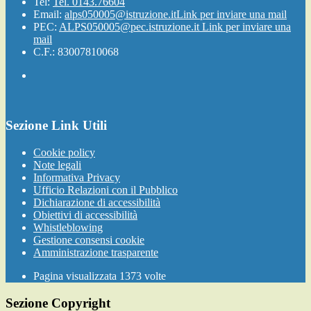
Tel:
Tel. 0143.76604
Email:
alps050005@istruzione.it
Link per inviare una mail
PEC:
ALPS050005@pec.istruzione.it
Link per inviare una
mail
C.F.: 83007810068
Sezione Link Utili
Cookie policy
Note legali
Informativa Privacy
Ufficio Relazioni con il Pubblico
Dichiarazione di accessibilità
Obiettivi di accessibilità
Whistleblowing
Gestione consensi cookie
Amministrazione trasparente
Pagina visualizzata
1373
volte
Sezione Copyright