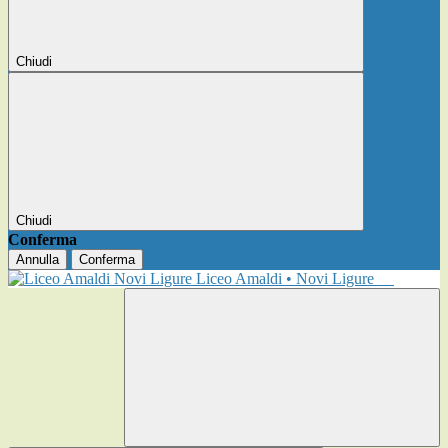
Chiudi
Chiudi
Conferma
Annulla
Conferma
Liceo Amaldi • Novi Ligure