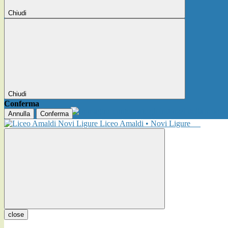
Chiudi
Chiudi
Conferma
Annulla
Conferma
Liceo Amaldi • Novi Ligure
close