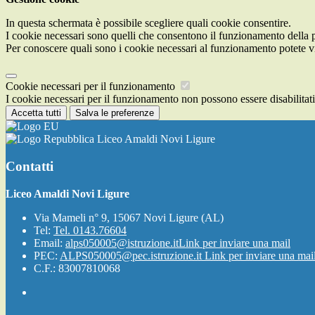
In questa schermata è possibile scegliere quali cookie consentire.
I cookie necessari sono quelli che consentono il funzionamento della pi
Per conoscere quali sono i cookie necessari al funzionamento potete v
Cookie necessari per il funzionamento
I cookie necessari per il funzionamento non possono essere disabilitati.
Accetta tutti
Salva le preferenze
Liceo Amaldi Novi Ligure
Contatti
Liceo Amaldi Novi Ligure
Via Mameli n° 9, 15067 Novi Ligure (AL)
Tel:
Tel. 0143.76604
Email:
alps050005@istruzione.it
Link per inviare una mail
PEC:
ALPS050005@pec.istruzione.it
Link per inviare una mai
C.F.: 83007810068