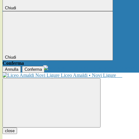
Chiudi
Chiudi
Conferma
Annulla
Conferma
Liceo Amaldi • Novi Ligure
close