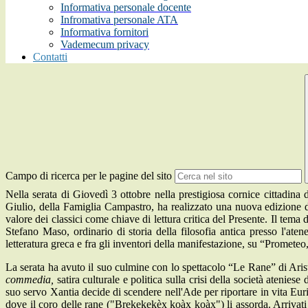
Informativa personale docente
Infromativa personale ATA
Informativa fornitori
Vademecum privacy
Contatti
Campo di ricerca per le pagine del sito
Nella serata di Giovedì 3 ottobre nella prestigiosa cornice cittadi
Giulio, della Famiglia Campastro, ha realizzato una nuova edizione di
valore dei classici come chiave di lettura critica del Presente. Il tema 
Stefano Maso, ordinario di storia della filosofia antica presso l'ate
letteratura greca e fra gli inventori della manifestazione, su “Prometeo,
La serata ha avuto il suo culmine con lo spettacolo “Le Rane” di Aris
commedia,
satira culturale e politica sulla crisi della società ateni
suo servo Xantia decide di scendere nell'Ade per riportare in vita Eur
dove il coro delle rane ("Brekekekèx koàx koàx") li assorda. Arrivati 