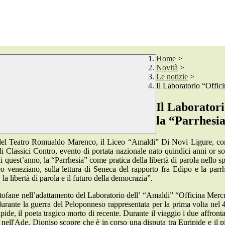
Home
>
Novità
>
Le notizie
>
Il Laboratorio “Offic
Il Laborator
la “Parrhesi
na del Teatro Romualdo Marenco, il Liceo “Amaldi” Di Novi Ligure, co
 Classici Contro, evento di portata nazionale nato quindici anni or son
di quest’anno, la “Parrhesia” come pratica della libertà di parola nello s
neo veneziano, sulla lettura di Seneca del rapporto fra Edipo e la par
 la libertà di parola e il futuro della democrazia”.
tofane nell’adattamento del Laboratorio dell’ “Amaldi” “Officina Mercu
ese durante la guerra del Peloponneso rappresentata per la prima volta n
ipide, il poeta tragico morto di recente. Durante il viaggio i due affron
nell'Ade, Dioniso scopre che è in corso una disputa tra Euripide e il pi