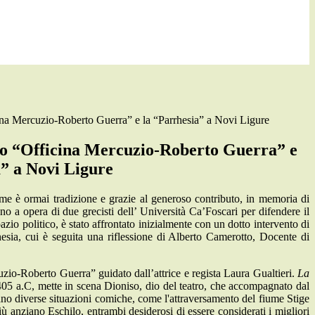
ina Mercuzio-Roberto Guerra” e la “Parrhesia” a Novi Ligure
io “Officina Mercuzio-Roberto Guerra” e
a” a Novi Ligure
me è ormai tradizione e grazie al generoso contributo, in memoria di
o a opera di due grecisti dell’ Università Ca’Foscari per difendere il
pazio politico, è stato affrontato inizialmente con un dotto intervento di
rhesia, cui è seguita una riflessione di Alberto Camerotto, Docente di
zio-Roberto Guerra” guidato dall’attrice e regista Laura Gualtieri.
La
el 405 a.C, mette in scena Dioniso, dio del teatro, che accompagnato dal
tano diverse situazioni comiche, come l'attraversamento del fiume Stige
ù anziano Eschilo, entrambi desiderosi di essere considerati i migliori