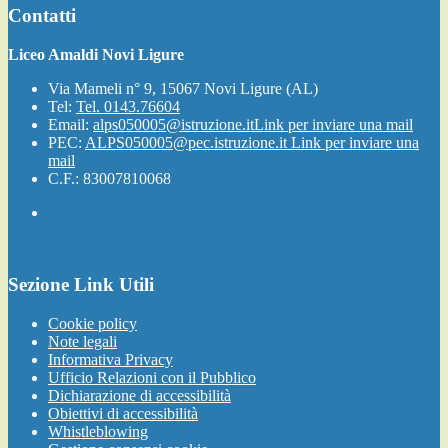
Contatti
Liceo Amaldi Novi Ligure
Via Mameli n° 9, 15067 Novi Ligure (AL)
Tel:
Tel. 0143.76604
Email:
alps050005@istruzione.it
Link per inviare una mail
PEC:
ALPS050005@pec.istruzione.it
Link per inviare una
mail
C.F.: 83007810068
Sezione Link Utili
Cookie policy
Note legali
Informativa Privacy
Ufficio Relazioni con il Pubblico
Dichiarazione di accessibilità
Obiettivi di accessibilità
Whistleblowing