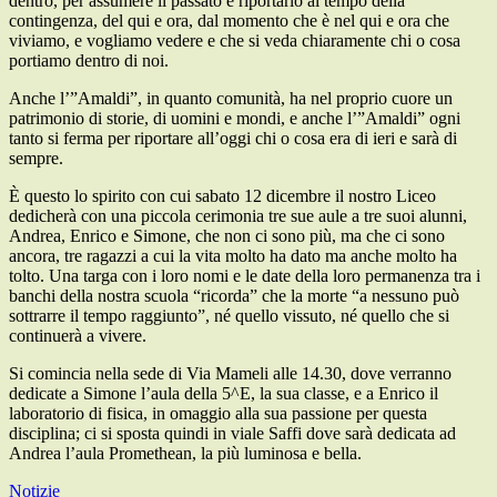
dentro, per assumere il passato e riportarlo al tempo della
contingenza, del qui e ora, dal momento che è nel qui e ora che
viviamo, e vogliamo vedere e che si veda chiaramente chi o cosa
portiamo dentro di noi.
Anche l’”Amaldi”, in quanto comunità, ha nel proprio cuore un
patrimonio di storie, di uomini e mondi, e anche l’”Amaldi” ogni
tanto si ferma per riportare all’oggi chi o cosa era di ieri e sarà di
sempre.
È questo lo spirito con cui sabato 12 dicembre il nostro Liceo
dedicherà con una piccola cerimonia tre sue aule a tre suoi alunni,
Andrea, Enrico e Simone, che non ci sono più, ma che ci sono
ancora, tre ragazzi a cui la vita molto ha dato ma anche molto ha
tolto. Una targa con i loro nomi e le date della loro permanenza tra i
banchi della nostra scuola “ricorda” che la morte “a nessuno può
sottrarre il tempo raggiunto”, né quello vissuto, né quello che si
continuerà a vivere.
Si comincia nella sede di Via Mameli alle 14.30, dove verranno
dedicate a Simone l’aula della 5^E, la sua classe, e a Enrico il
laboratorio di fisica, in omaggio alla sua passione per questa
disciplina; ci si sposta quindi in viale Saffi dove sarà dedicata ad
Andrea l’aula Promethean, la più luminosa e bella.
Notizie