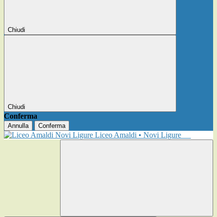
Chiudi
Chiudi
Conferma
Annulla
Conferma
Liceo Amaldi • Novi Ligure