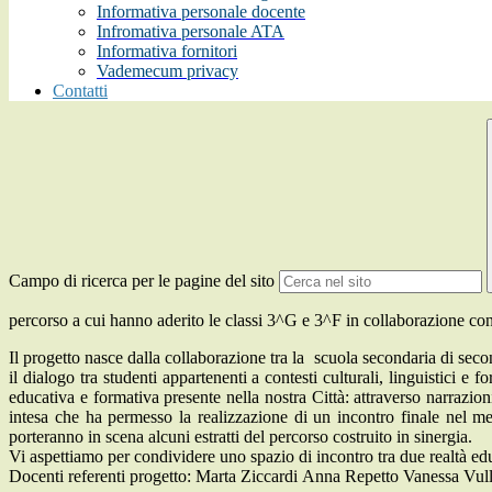
Informativa personale docente
Infromativa personale ATA
Informativa fornitori
Vademecum privacy
Contatti
Campo di ricerca per le pagine del sito
percorso a cui hanno aderito le classi 3^G e 3^F in collaborazione co
Il progetto nasce dalla collaborazione tra la scuola secondaria di secon
il dialogo tra studenti appartenenti a contesti culturali, linguistici e 
educativa e formativa presente nella nostra Città: attraverso narrazioni,
intesa che ha permesso la realizzazione di un incontro finale nel
porteranno in scena alcuni estratti del percorso costruito in sinergia.
Vi aspettiamo per condividere uno spazio di incontro tra due realtà educ
Docenti referenti progetto: Marta
Ziccardi
Anna Repetto Vanessa Vul