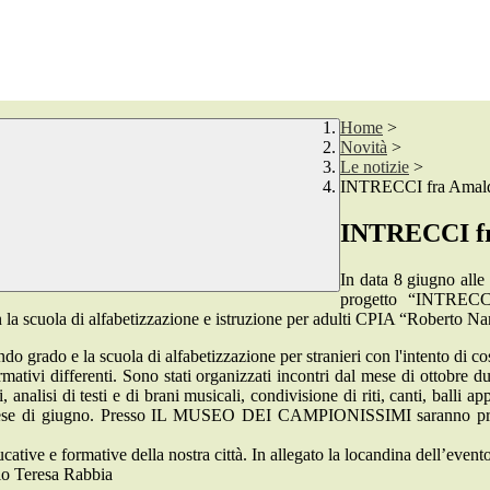
Home
>
Novità
>
Le notizie
>
INTRECCI fra Amal
INTRECCI fr
In data 8 giugno alle
progetto “INTRECCI”
n la scuola di alfabetizzazione e istruzione per adulti CPIA “Roberto Na
do grado e la scuola di alfabetizzazione per stranieri con l'intento di c
formativi differenti. Sono stati organizzati incontri dal mese di ottobre 
 analisi di testi e di brani musicali, condivisione di riti, canti, balli 
 mese di giugno. Presso IL MUSEO DEI CAMPIONISSIMI saranno protagon
ative e formative della nostra città. In allegato la locandina dell’evento
lo Teresa Rabbia