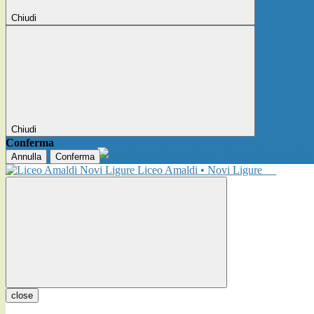
Chiudi
Chiudi
Conferma
Annulla
Conferma
Liceo Amaldi • Novi Ligure
close