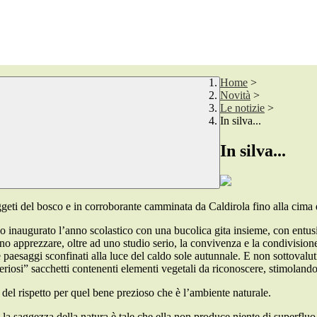
Home
>
Novità
>
Le notizie
>
In silva...
In silva...
faggeti del bosco e in corroborante camminata da Caldirola fino alla cim
anno inaugurato l’anno scolastico con una bucolica gita insieme, con entu
o apprezzare, oltre ad uno studio serio, la convivenza e la condivisione 
 paesaggi sconfinati alla luce del caldo sole autunnale. E non sottovalut
riosi” sacchetti contenenti elementi vegetali da riconoscere, stimolando c
el rispetto per quel bene prezioso che è l’ambiente naturale.
saggezza della natura è tale che ella non produce niente di superfluo 