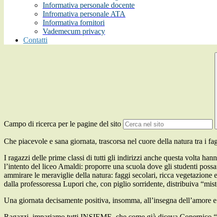
Informativa personale docente
Infromativa personale ATA
Informativa fornitori
Vademecum privacy
Contatti
Campo di ricerca per le pagine del sito
Che piacevole e sana giornata, trascorsa nel cuore della natura tra i 
I ragazzi delle prime classi di tutti gli indirizzi anche questa volta h
l’intento del liceo Amaldi: proporre una scuola dove gli studenti possan
ammirare le meraviglie della natura: faggi secolari, ricca vegetazione e
dalla professoressa Lupori che, con piglio sorridente, distribuiva “miste
Una giornata decisamente positiva, insomma, all’insegna dell’amore e d
Ragazzi, impariamo tutti INSIEME, che come già diceva Copernico “ la 