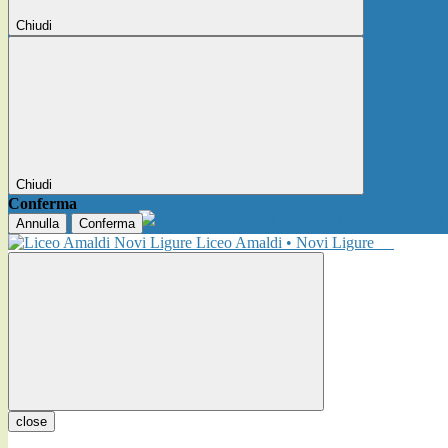
Chiudi
Chiudi
Conferma
Annulla
Conferma
Liceo Amaldi • Novi Ligure
close