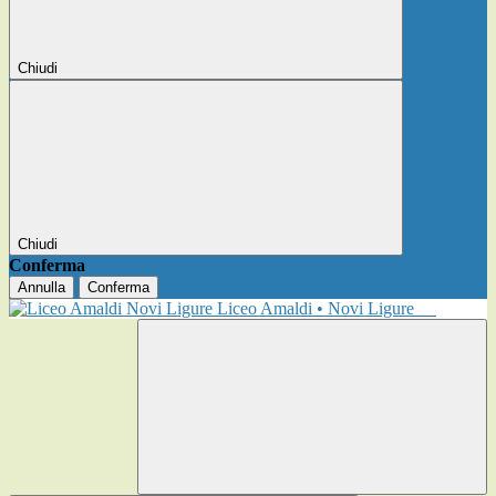
Chiudi
Chiudi
Conferma
Annulla
Conferma
Liceo Amaldi • Novi Ligure