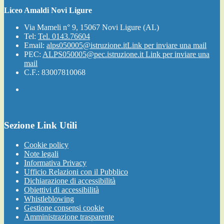
Liceo Amaldi Novi Ligure
Via Mameli n° 9, 15067 Novi Ligure (AL)
Tel:
Tel. 0143.76604
Email:
alps050005@istruzione.it
Link per inviare una mail
PEC:
ALPS050005@pec.istruzione.it
Link per inviare una
mail
C.F.: 83007810068
Sezione Link Utili
Cookie policy
Note legali
Informativa Privacy
Ufficio Relazioni con il Pubblico
Dichiarazione di accessibilità
Obiettivi di accessibilità
Whistleblowing
Gestione consensi cookie
Amministrazione trasparente