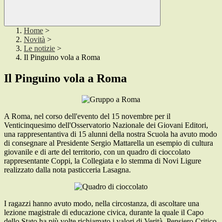
Home
>
Novità
>
Le notizie
>
Il Pinguino vola a Roma
Il Pinguino vola a Roma
A Roma, nel corso dell'evento del 15 novembre per il
Venticinquesimo dell'Osservatorio Nazionale dei Giovani Editori,
una rappresentantiva di 15 alunni della nostra Scuola ha avuto modo
di consegnare al Presidente Sergio Mattarella un esempio di cultura
giovanile e di arte del territorio, con un quadro di cioccolato
rappresentante Coppi, la Collegiata e lo stemma di Novi Ligure
realizzato dalla nota pasticceria Lasagna.
I ragazzi hanno avuto modo, nella circostanza, di ascoltare una
lezione magistrale di educazione civica, durante la quale il Capo
dello Stato ha più volte richiamato i valori di Verità, Pensiero Critico