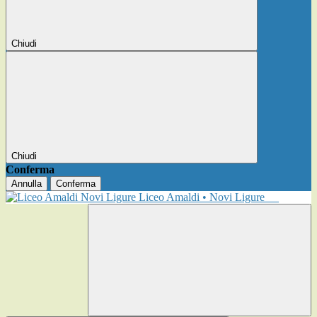
Chiudi
Chiudi
Conferma
Annulla
Conferma
Liceo Amaldi • Novi Ligure