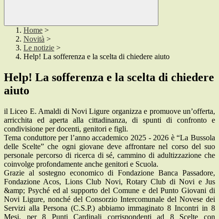
Home
>
Novità
>
Le notizie
>
Help! La sofferenza e la scelta di chiedere aiuto
Help! La sofferenza e la scelta di chiedere
aiuto
il Liceo E. Amaldi di Novi Ligure organizza e promuove un’offerta,
arricchita ed aperta alla cittadinanza, di spunti di confronto e
condivisione per docenti, genitori e figli.
Tema conduttore per l’anno accademico 2025 - 2026 è “La Bussola
delle Scelte” che ogni giovane deve affrontare nel corso del suo
personale percorso di ricerca di sé, cammino di adultizzazione che
coinvolge profondamente anche genitori e Scuola.
Grazie al sostegno economico di Fondazione Banca Passadore,
Fondazione Acos, Lions Club Novi, Rotary Club di Novi e Jus
&amp; Psyché ed al supporto del Comune e del Punto Giovani di
Novi Ligure, nonché del Consorzio Intercomunale del Novese dei
Servizi alla Persona (C.S.P.)
abbiamo immaginato 8 Incontri in 8
Mesi, per 8 Punti Cardinali corrispondenti ad 8 Scelte con