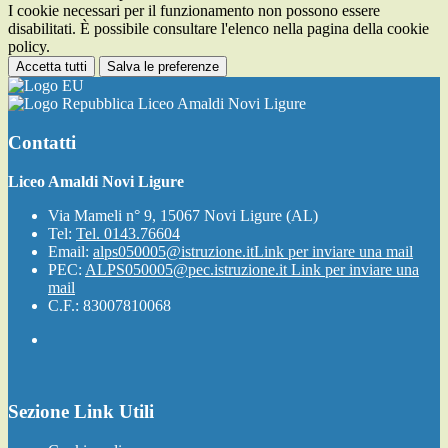
I cookie necessari per il funzionamento non possono essere
disabilitati. È possibile consultare l'elenco nella pagina della cookie
policy.
Accetta tutti
Salva le preferenze
Liceo Amaldi Novi Ligure
Contatti
Liceo Amaldi Novi Ligure
Via Mameli n° 9, 15067 Novi Ligure (AL)
Tel:
Tel. 0143.76604
Email:
alps050005@istruzione.it
Link per inviare una mail
PEC:
ALPS050005@pec.istruzione.it
Link per inviare una
mail
C.F.: 83007810068
Sezione Link Utili