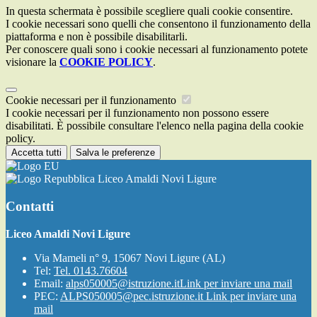
In questa schermata è possibile scegliere quali cookie consentire.
I cookie necessari sono quelli che consentono il funzionamento della
piattaforma e non è possibile disabilitarli.
Per conoscere quali sono i cookie necessari al funzionamento potete
visionare la
COOKIE POLICY
.
Cookie necessari per il funzionamento
I cookie necessari per il funzionamento non possono essere
disabilitati. È possibile consultare l'elenco nella pagina della cookie
policy.
Accetta tutti
Salva le preferenze
Liceo Amaldi Novi Ligure
Contatti
Liceo Amaldi Novi Ligure
Via Mameli n° 9, 15067 Novi Ligure (AL)
Tel:
Tel. 0143.76604
Email:
alps050005@istruzione.it
Link per inviare una mail
PEC:
ALPS050005@pec.istruzione.it
Link per inviare una
mail