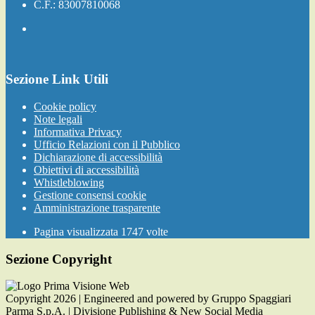
C.F.: 83007810068
Sezione Link Utili
Cookie policy
Note legali
Informativa Privacy
Ufficio Relazioni con il Pubblico
Dichiarazione di accessibilità
Obiettivi di accessibilità
Whistleblowing
Gestione consensi cookie
Amministrazione trasparente
Pagina visualizzata
1747
volte
Sezione Copyright
Copyright 2026 | Engineered and powered by Gruppo Spaggiari
Parma S.p.A. | Divisione Publishing & New Social Media