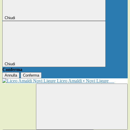
Chiudi
Chiudi
Conferma
Annulla
Conferma
Liceo Amaldi • Novi Ligure