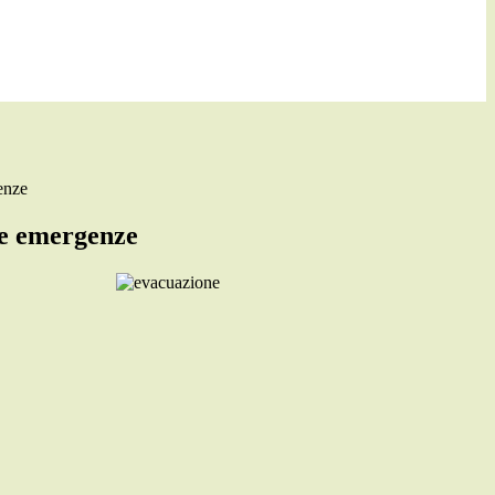
enze
le emergenze