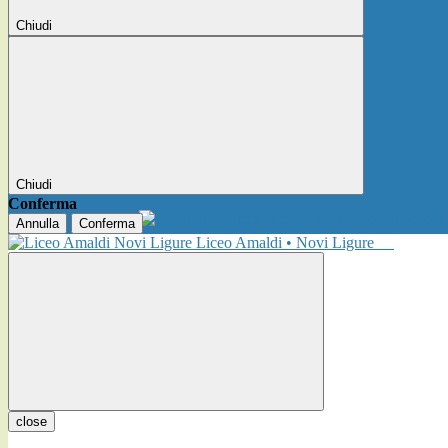
Chiudi
Chiudi
Conferma
Annulla
Conferma
Liceo Amaldi • Novi Ligure
close