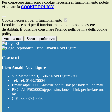
Per conoscere quali sono i cookie necessari al funzionamento potete
visionare la
COOKIE POLICY
.
Cookie necessari per il funzionamento
I cookie necessari per il funzionamento non possono essere
disabilitati. È possibile consultare l'elenco nella pagina della cookie
policy.
Accetta tutti
Salva le preferenze
Liceo Amaldi Novi Ligure
Contatti
Liceo Amaldi Novi Ligure
Via Mameli n° 9, 15067 Novi Ligure (AL)
Tel:
Tel. 0143.76604
Email:
alps050005@istruzione.it
Link per inviare una mail
PEC:
ALPS050005@pec.istruzione.it
Link per inviare una
mail
C.F.: 83007810068