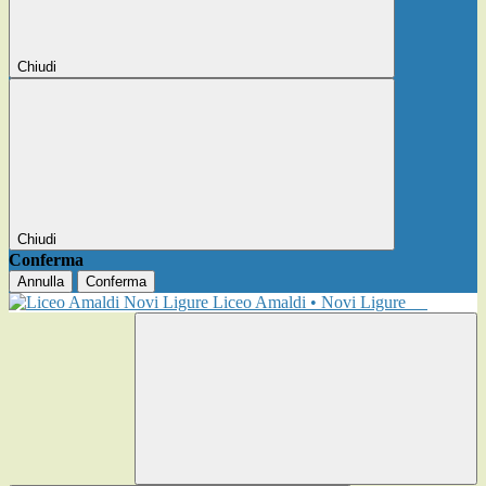
Chiudi
Chiudi
Conferma
Annulla
Conferma
Liceo Amaldi • Novi Ligure