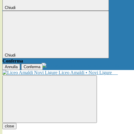
Chiudi
Chiudi
Conferma
Annulla
Conferma
Liceo Amaldi • Novi Ligure
close