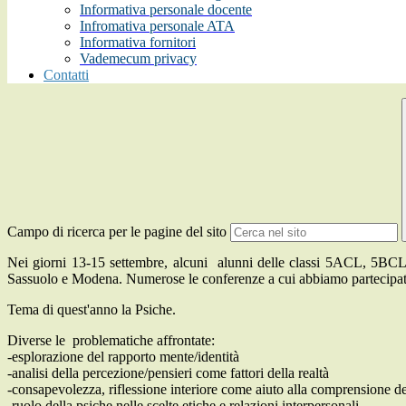
Informativa personale docente
Infromativa personale ATA
Informativa fornitori
Vademecum privacy
Contatti
Campo di ricerca per le pagine del sito
Nei giorni 13-15 settembre, alcuni alunni delle classi 5ACL, 5BCL,
Sassuolo e Modena. Numerose le conferenze a cui abbiamo partecipato
Tema di quest'anno la Psiche.
Diverse le problematiche affrontate:
-esplorazione del rapporto mente/identità
-analisi della percezione/pensieri come fattori della realtà
-consapevolezza, riflessione interiore come aiuto alla comprensione 
-ruolo della psiche nelle scelte etiche e relazioni interpersonali.