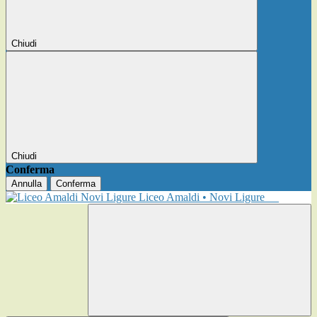
Chiudi
Chiudi
Conferma
Annulla
Conferma
Liceo Amaldi • Novi Ligure