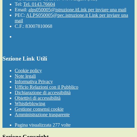
Tel:
Tel. 0143.76604
Email:
alps050005@istruzione.it
Link per inviare una mail
PEC:
ALPS050005@pec.istruzione.it
Link per inviare una
mail
C.F.: 83007810068
Sezione Link Utili
Cookie policy
Note legali
Informativa Privacy
Ufficio Relazioni con il Pubblico
Dichiarazione di accessibilità
Obiettivi di accessibilità
Whistleblowing
Gestione consensi cookie
Amministrazione trasparente
Pagina visualizzata
277
volte
Sezione Copyright