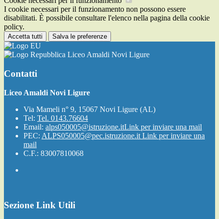
Cookie necessari per il funzionamento
I cookie necessari per il funzionamento non possono essere
disabilitati. È possibile consultare l'elenco nella pagina della cookie
policy.
Accetta tutti
Salva le preferenze
Liceo Amaldi Novi Ligure
Contatti
Liceo Amaldi Novi Ligure
Via Mameli n° 9, 15067 Novi Ligure (AL)
Tel:
Tel. 0143.76604
Email:
alps050005@istruzione.it
Link per inviare una mail
PEC:
ALPS050005@pec.istruzione.it
Link per inviare una
mail
C.F.: 83007810068
Sezione Link Utili