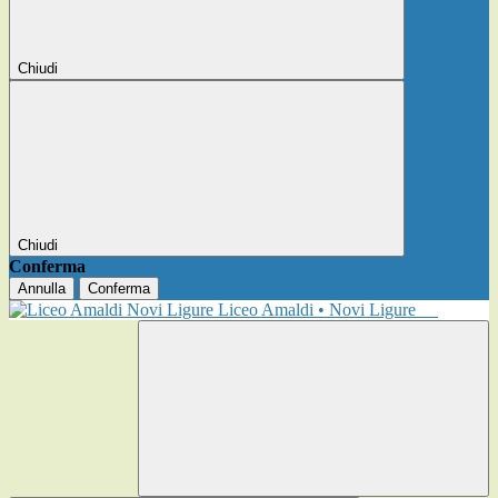
Chiudi
Chiudi
Conferma
Annulla
Conferma
Liceo Amaldi • Novi Ligure