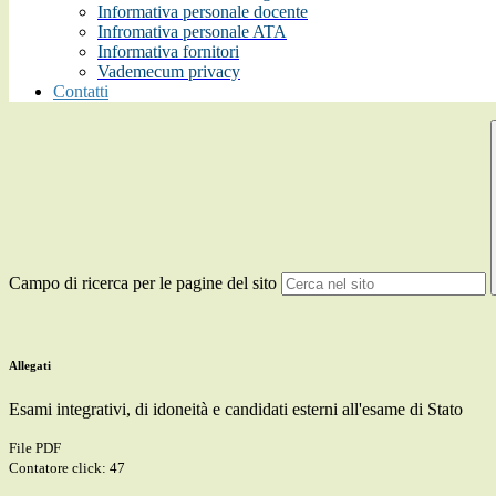
Informativa personale docente
Infromativa personale ATA
Informativa fornitori
Vademecum privacy
Contatti
Campo di ricerca per le pagine del sito
Allegati
Esami integrativi, di idoneità e candidati esterni all'esame di Stato
File PDF
Contatore click: 47