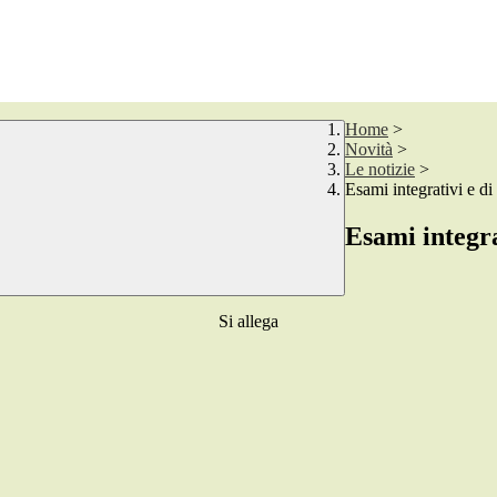
Home
>
Novità
>
Le notizie
>
Esami integrativi e di
Esami integra
Si allega