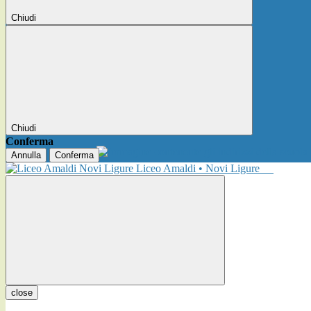
Chiudi
Chiudi
Conferma
Annulla
Conferma
Liceo Amaldi • Novi Ligure
close