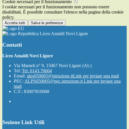
Cookie necessari per il funzionamento
I cookie necessari per il funzionamento non possono essere
disabilitati. È possibile consultare l'elenco nella pagina della cookie
policy.
Accetta tutti
Salva le preferenze
Liceo Amaldi Novi Ligure
Contatti
Liceo Amaldi Novi Ligure
Via Mameli n° 9, 15067 Novi Ligure (AL)
Tel:
Tel. 0143.76604
Email:
alps050005@istruzione.it
Link per inviare una mail
PEC:
ALPS050005@pec.istruzione.it
Link per inviare una
mail
C.F.: 83007810068
Sezione Link Utili