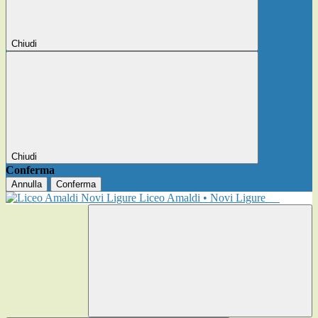
Chiudi
Chiudi
Conferma
Annulla
Conferma
Liceo Amaldi • Novi Ligure