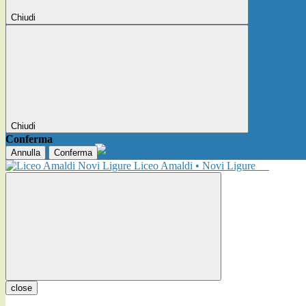
Chiudi
Chiudi
Conferma
Annulla
Conferma
Liceo Amaldi • Novi Ligure
close