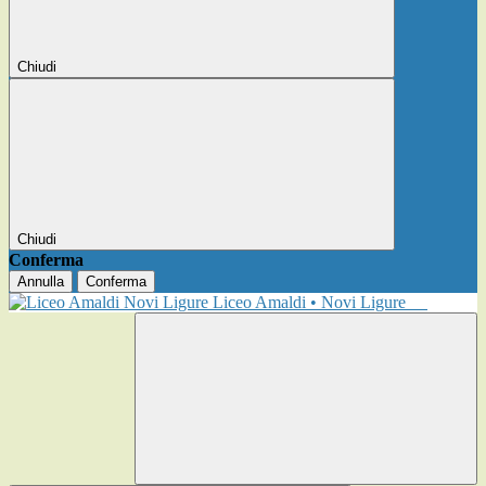
Chiudi
Chiudi
Conferma
Annulla
Conferma
Liceo Amaldi • Novi Ligure