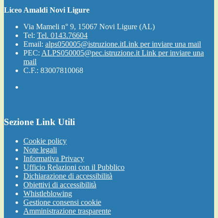
Liceo Amaldi Novi Ligure
Via Mameli n° 9, 15067 Novi Ligure (AL)
Tel:
Tel. 0143.76604
Email:
alps050005@istruzione.it
Link per inviare una mail
PEC:
ALPS050005@pec.istruzione.it
Link per inviare una
mail
C.F.: 83007810068
Sezione Link Utili
Cookie policy
Note legali
Informativa Privacy
Ufficio Relazioni con il Pubblico
Dichiarazione di accessibilità
Obiettivi di accessibilità
Whistleblowing
Gestione consensi cookie
Amministrazione trasparente