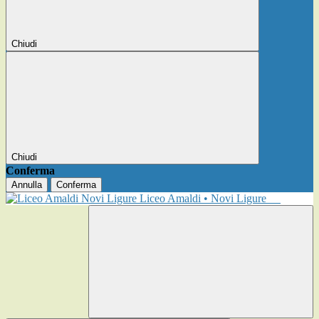
Chiudi
Chiudi
Conferma
Annulla
Conferma
Liceo Amaldi • Novi Ligure