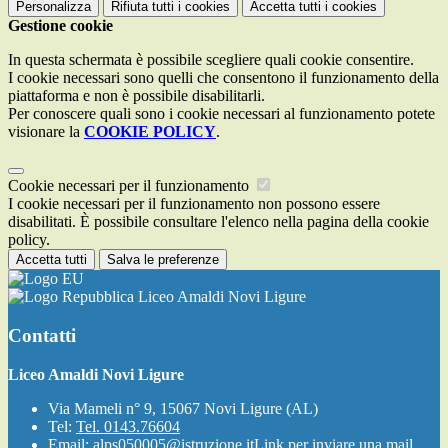
Personalizza
Rifiuta tutti
i cookies
Accetta tutti
i cookies
Gestione cookie
In questa schermata è possibile scegliere quali cookie consentire.
I cookie necessari sono quelli che consentono il funzionamento della
piattaforma e non è possibile disabilitarli.
Per conoscere quali sono i cookie necessari al funzionamento potete
visionare la
COOKIE POLICY
.
Cookie necessari per il funzionamento
I cookie necessari per il funzionamento non possono essere
disabilitati. È possibile consultare l'elenco nella pagina della cookie
policy.
Accetta tutti
Salva le preferenze
Liceo Amaldi Novi Ligure
Contatti
Liceo Amaldi Novi Ligure
Via Mameli n° 9, 15067 Novi Ligure (AL)
Tel:
Tel. 0143.76604
Email:
alps050005@istruzione.it
Link per inviare una mail