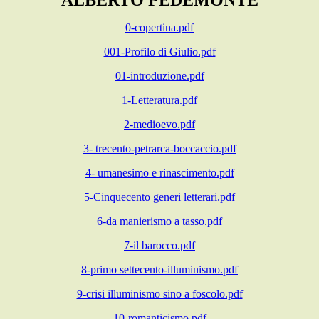
ALBERTO PEDEMONTE
0-copertina.pdf
001-Profilo di Giulio.pdf
01-introduzione.pdf
1-Letteratura.pdf
2-medioevo.pdf
3- trecento-petrarca-boccaccio.pdf
4- umanesimo e rinascimento.pdf
5-Cinquecento generi letterari.pdf
6-da manierismo a tasso.pdf
7-il barocco.pdf
8-primo settecento-illuminismo.pdf
9-crisi illuminismo sino a foscolo.pdf
10-romanticismo.pdf