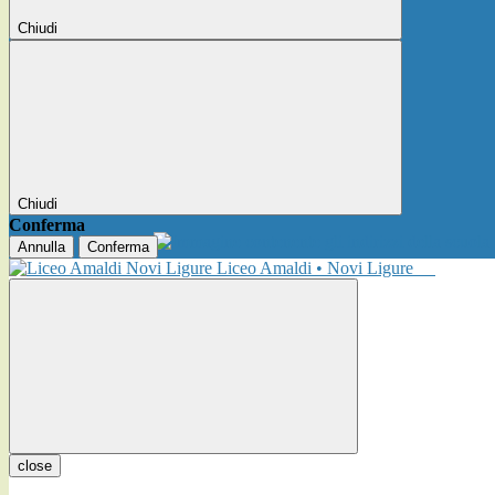
Chiudi
Chiudi
Conferma
Annulla
Conferma
Liceo Amaldi • Novi Ligure
close