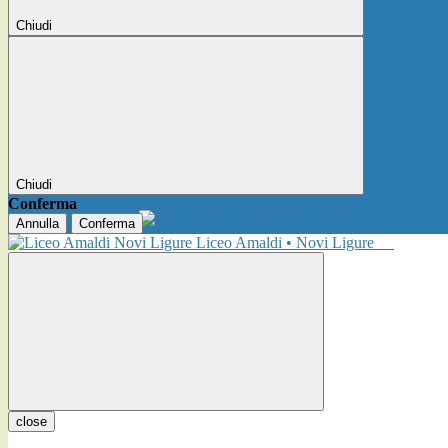
Chiudi
Chiudi
Conferma
Annulla
Conferma
Liceo Amaldi • Novi Ligure
close