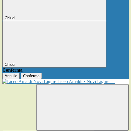
Chiudi
Chiudi
Conferma
Annulla
Conferma
Liceo Amaldi • Novi Ligure