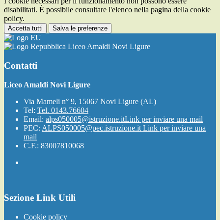
I cookie necessari per il funzionamento non possono essere
disabilitati. È possibile consultare l'elenco nella pagina della cookie
policy.
Accetta tutti
Salva le preferenze
Liceo Amaldi Novi Ligure
Contatti
Liceo Amaldi Novi Ligure
Via Mameli n° 9, 15067 Novi Ligure (AL)
Tel:
Tel. 0143.76604
Email:
alps050005@istruzione.it
Link per inviare una mail
PEC:
ALPS050005@pec.istruzione.it
Link per inviare una
mail
C.F.: 83007810068
Sezione Link Utili
Cookie policy