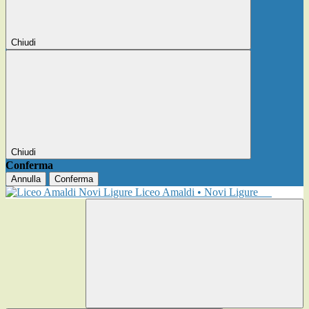
Chiudi
Chiudi
Conferma
Annulla
Conferma
Liceo Amaldi • Novi Ligure