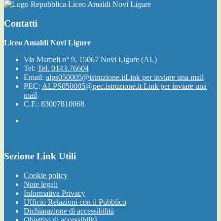
Liceo Amaldi Novi Ligure
Contatti
Liceo Amaldi Novi Ligure
Via Mameli n° 9, 15067 Novi Ligure (AL)
Tel:
Tel. 0143.76604
Email:
alps050005@istruzione.it
Link per inviare una mail
PEC:
ALPS050005@pec.istruzione.it
Link per inviare una
mail
C.F.: 83007810068
Sezione Link Utili
Cookie policy
Note legali
Informativa Privacy
Ufficio Relazioni con il Pubblico
Dichiarazione di accessibilità
Obiettivi di accessibilità