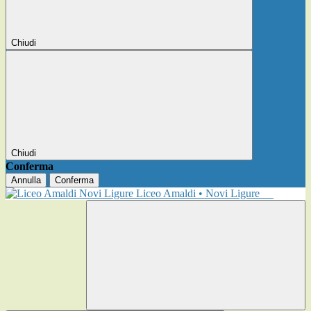
Chiudi
Chiudi
Conferma
Annulla
Conferma
Liceo Amaldi • Novi Ligure