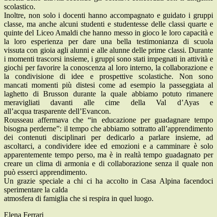
scolastico.
Inoltre, non solo i docenti hanno accompagnato e guidato i gruppi
classe, ma anche alcuni studenti e studentesse delle classi quarte e
quinte del Liceo Amaldi che hanno messo in gioco le loro capacità e
la loro esperienza per dare una bella testimonianza di scuola
vissuta con gioia agli alunni e alle alunne delle prime classi. Durante
i momenti trascorsi insieme, i gruppi sono stati impegnati in attività e
giochi per favorire la conoscenza al loro interno, la collaborazione e
la condivisione di idee e prospettive scolastiche. Non sono
mancati momenti più distesi come ad esempio la passeggiata al
laghetto di Brusson durante la quale abbiamo potuto rimanere
meravigliati davanti alle cime della Val d’Ayas e
all’acqua trasparente dell’Evancon.
Rousseau affermava che “in educazione per guadagnare tempo
bisogna perderne”: il tempo che abbiamo sottratto all’apprendimento
dei contenuti disciplinari per dedicarlo a parlare insieme, ad
ascoltarci, a condividere idee ed emozioni e a camminare è solo
apparentemente tempo perso, ma è in realtà tempo guadagnato per
creare un clima di armonia e di collaborazione senza il quale non
può esserci apprendimento.
Un grazie speciale a chi ci ha accolto in Casa Alpina facendoci
sperimentare la calda
atmosfera di famiglia che si respira in quel luogo.
Elena Ferrari