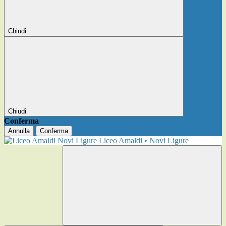
Chiudi
Chiudi
Conferma
Annulla
Conferma
Liceo Amaldi • Novi Ligure