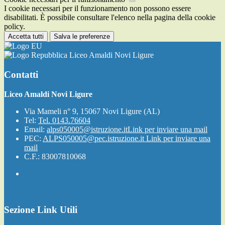
I cookie necessari per il funzionamento non possono essere
disabilitati. È possibile consultare l'elenco nella pagina della cookie
policy.
Accetta tutti
Salva le preferenze
Liceo Amaldi Novi Ligure
Contatti
Liceo Amaldi Novi Ligure
Via Mameli n° 9, 15067 Novi Ligure (AL)
Tel:
Tel. 0143.76604
Email:
alps050005@istruzione.it
Link per inviare una mail
PEC:
ALPS050005@pec.istruzione.it
Link per inviare una
mail
C.F.: 83007810068
Sezione Link Utili